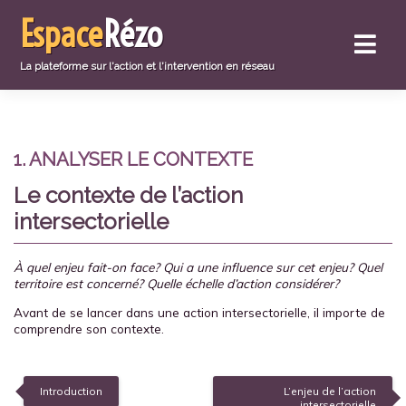
Aller
Espace
Rézo
directement
au
contenu
La plateforme sur l'action et l'intervention en réseau
1. ANALYSER LE CONTEXTE
Le contexte de l’action
intersectorielle
À quel enjeu fait-on face? Qui a une influence sur cet enjeu? Quel
territoire est concerné? Quelle échelle d’action considérer?
Avant de se lancer dans une action intersectorielle, il importe de
comprendre son contexte.
Introduction
L’enjeu de l’action
intersectorielle