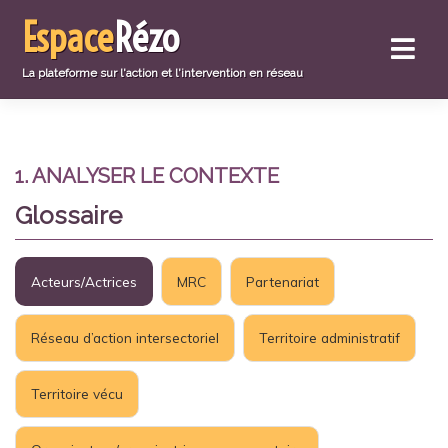
Aller
Espace
Rézo
directement
au
contenu
La plateforme sur l'action et l'intervention en réseau
1. ANALYSER LE CONTEXTE
Glossaire
Acteurs/Actrices
MRC
Partenariat
Réseau d’action intersectoriel
Territoire administratif
Territoire vécu